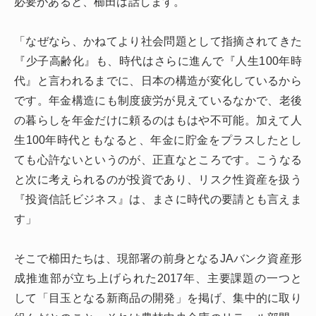
必要があると、櫛田は話します。
「なぜなら、かねてより社会問題として指摘されてきた
『少子高齢化』も、時代はさらに進んで『人生100年時
代』と言われるまでに、日本の構造が変化しているから
です。年金構造にも制度疲労が見えているなかで、老後
の暮らしを年金だけに頼るのはもはや不可能。加えて人
生100年時代ともなると、年金に貯金をプラスしたとし
ても心許ないというのが、正直なところです。こうなる
と次に考えられるのが投資であり、リスク性資産を扱う
『投資信託ビジネス』は、まさに時代の要請とも言えま
す」
そこで櫛田たちは、現部署の前身となるJAバンク資産形
成推進部が立ち上げられた2017年、主要課題の一つと
して「目玉となる新商品の開発」を掲げ、集中的に取り