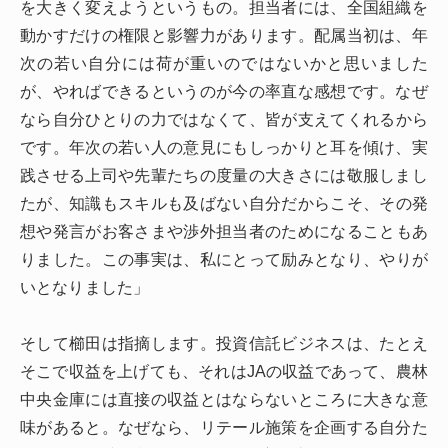
を大きく変えようというもの。担当者には、全国組織を
動かすだけの権限と影響力があります。配属当初は、年
次の若い自分には荷が重いのではないかと思いました
が、やればできるというのが今の率直な感想です。なぜ
なら自分ひとりの力ではなくて、皆が支えてくれるから
です。年次の若い人の意見にもしっかりと耳を傾け、実
践させる上司や先輩たちの度量の大きさには敬服しまし
たが、知識もスキルも及ばない自分だからこそ、その発
想や発言がお客さまや渉外担当者のためになることもあ
りました。この事実は、私にとって励みとなり、やりが
いとなりました」
そして櫛田は指摘します。投資信託ビジネスは、たとえ
そこで収益を上げても、それはJAの収益であって、農林
中央金庫には直接の収益とはならないところに大きな意
味があると。なぜなら、リテール施策を企画する自分た