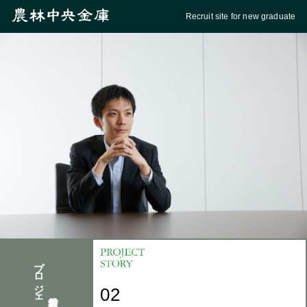
Recruit site for new graduate
プロジェクト
02