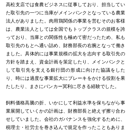
高松支店では食農ビジネスに従事しており、担当してい
た取引先の一つに当庫がメインバンクとなっている農業
法人がありました。肉用鶏関係の事業を営むそのお客様
は、農業法人としては全国でもトップクラスの規模を誇
っており、当庫との関係性も極めて密だったため、私も
取引先のもとへ通い詰め、財務部長の右腕となって働き
ました。具体的には事業規模の拡大を志向する取引先の
方針を踏まえ、資金計画を策定したり、メインバンクと
して取引先を支える銀行団の形成に向けた協議をした
り、時には過度な事業拡大にブレーキをかける役割を果
たしたり、まさにバンカー冥利に尽きる経験でした。
飼料価格高騰の折、いかにして利益水準を保ちながら事
業展開していくかの計画は、財務部長と絶えず擦り合わ
せしていました。会社のガバナンスを強化するために、
税理士・社労士を巻き込んで規定を作ったこともありま