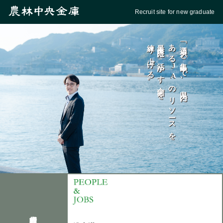
Recruit site for new graduate
練り上げる。
最大限に活かす企画を
ある
「選択と集中」で、
J
A
のリソースを
県内に